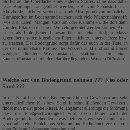
Stoffes an die Oberfläche eines anderen Stoffes, ohne dass dabei
feste Bindungen ausgebildet werden, z.B. von Schadstoffen an
Aktivkohle...nicht zu verwechseln mit Absorption) von unlöslichen
Huminstoffen im Bodengrund reichern sich viele Pflanzennährstoffe
(wie z.B. Eisen, Mangan, Calzium oder Kalium) an, die dort dann
von den Pflanzen mit ihren Wurzeln geerntet werden können. Auch
ist er als biologischer Langsamfilter mit einer riesigen Masse
gegenüber unseren künstlichen Filtern nicht zu unterschätzen bzw.
zu ersetzen. Der Bodengrund sorgt dafür das auch in der Tiefe, in
der der unmittelbare Einfluss des Wassers sinkt und somit immer
weniger direkter Wasseraustausch stattfindet, für einen
Sauerstoffaustausch mit dem darüber liegendem Wasser (Diffusion).
Welche Art von Bodengrund nehmen ??? Kies oder
Sand ???
In der Natur besteht der Bodengrund in den Gewässern aus sehr
unterschiedlichem Kies bzw. Sand. In schnellfließenden Gewässern
findet man meist grobe Kiesel. Je langsamer allerdings die Strömung
bzw. die Fließgeschwindigkeit wird, desto feiner wird der
Bodengrund. In stehenden etwas tieferen Gewässern findet man
gewöhnlich eine Schicht aus Schlamm und Sedimenten vor, die von
einer Fülle an Lebewesen bewohnt sind.