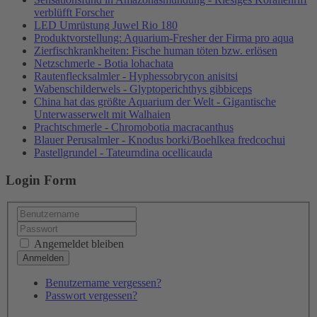
verblüfft Forscher
LED Umrüstung Juwel Rio 180
Produktvorstellung: Aquarium-Fresher der Firma pro aqua
Zierfischkrankheiten: Fische human töten bzw. erlösen
Netzschmerle - Botia lohachata
Rautenflecksalmler - Hyphessobrycon anisitsi
Wabenschilderwels - Glyptoperichthys gibbiceps
China hat das größte Aquarium der Welt - Gigantische
Unterwasserwelt mit Walhaien
Prachtschmerle - Chromobotia macracanthus
Blauer Perusalmler - Knodus borki/Boehlkea fredcochui
Pastellgrundel - Tateurndina ocellicauda
Login Form
Angemeldet bleiben
Benutzername vergessen?
Passwort vergessen?