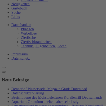
Neuigkeiten
Gästebuch
Suche
Links
Datenbanken
Pflanzen
Wirbellose
Zierfische
Zierfischkrankheiten
Technik || Eigenbauten || Ideen
Impressum
Datenschutz
Neue Beiträge
Dennerle "Wasserwelt" Magazin Gratis Download
Datenschutzerklärung
Besichtigung des höchstgelegenen Korallenriff Deutschlands
Aquarium-Granulom - selten, aber sehr lästig
Sensationsfund in Amazonasmündung - Riesiges Korallenriff