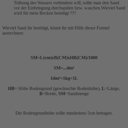
Trübung des Wassers verhindern will, sollte man den Sand
vor der Einbringung durchspülen bzw. waschen.Wieviel Sand
wird für mein Becken benötigt ???
Wieviel Sand ihr benötigt, könnt ihr mit Hilfe dieser Formel
ausrechnen:
SM=L(cm)xB(CM)xHB(CM)/1000
SM=...dm³
1dm³=1kg=1L
HB
= Höhe Bodengrund (gewünschte Bodenhöhe),
L
=Länge,
B
=Breite,
SM
=Sandmenge
Die Bodengrundhöhe sollte mindestens 5cm betragen.