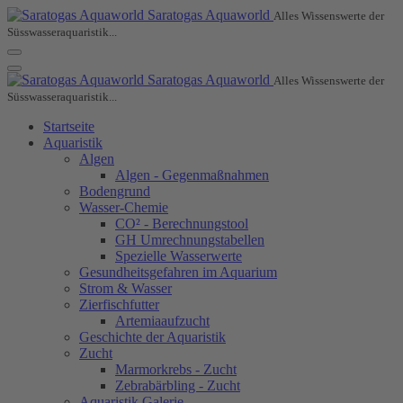
Saratogas Aquaworld
Alles Wissenswerte der
Süsswasseraquaristik...
Saratogas Aquaworld
Alles Wissenswerte der
Süsswasseraquaristik...
Startseite
Aquaristik
Algen
Algen - Gegenmaßnahmen
Bodengrund
Wasser-Chemie
CO² - Berechnungstool
GH Umrechnungstabellen
Spezielle Wasserwerte
Gesundheitsgefahren im Aquarium
Strom & Wasser
Zierfischfutter
Artemiaaufzucht
Geschichte der Aquaristik
Zucht
Marmorkrebs - Zucht
Zebrabärbling - Zucht
Aquaristik Galerie