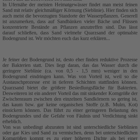
In Ufernähe der meisten Heimatgewässer findet man meist feinen
Sand mit relativ gleichmäßiger Körnung (Sieblinie). Hier finden sich
auch meist die bevorzugten Standorte der Wasserpflanzen. Generell
ist anzumerken, dass auf Sandbänken vieler Bäche und Flüssen
konzentrierte Bestände an Pflanzen anzutreffen sind. Das lässt
darauf schließen, dass Sand vielmehr Quarzsand der optimalste
Bodengrund ist. Wir möchten euch das kurz erklären...
Je feiner der Bodengrund ist, desto eher finden reduktive Prozesse
der Bakterien statt. Dies liegt daran, das das Wasser durch die
geringere Sieblinie (ca. von 0,5 - 1,5 mm) weniger in den
Bodengrund eindringen kann. Was von Vorteil ist, weil so die
Austauschprozesse erst in tieferen Schichten stattfinden können.
Quarzsand bietet die größere Besiedlungsfläche für Bakterien.
Desweiteren ist ein anderer Vorteil das mit sinkender Korngröße der
Zwischenraum zwischen den einzelnen Sandkörnern so gering ist,
das kaum bzw. gar keine organischen Stoffe (z.B. Mulm, Kot)
einsickern können. Das führt zu einer geringeren Belastung des
Bodengrundes und die Gefahr von Fäulnis und Verdichtung sinkt
erheblich.
Von was unbedingt abzuraten ist sind unterschiedliche Sieblinien
oder gar Kies und Sand zu vermischen, denn bei unterschiedlichen
Korngrößen kommt es zu einer höheren Dichte als bei einer