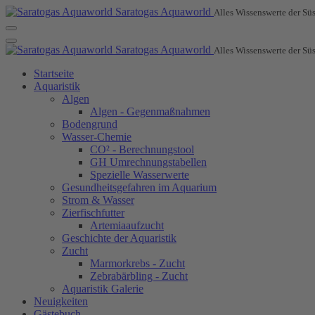
Saratogas Aquaworld
Alles Wissenswerte der Süs
Saratogas Aquaworld
Alles Wissenswerte der Süs
Startseite
Aquaristik
Algen
Algen - Gegenmaßnahmen
Bodengrund
Wasser-Chemie
CO² - Berechnungstool
GH Umrechnungstabellen
Spezielle Wasserwerte
Gesundheitsgefahren im Aquarium
Strom & Wasser
Zierfischfutter
Artemiaaufzucht
Geschichte der Aquaristik
Zucht
Marmorkrebs - Zucht
Zebrabärbling - Zucht
Aquaristik Galerie
Neuigkeiten
Gästebuch