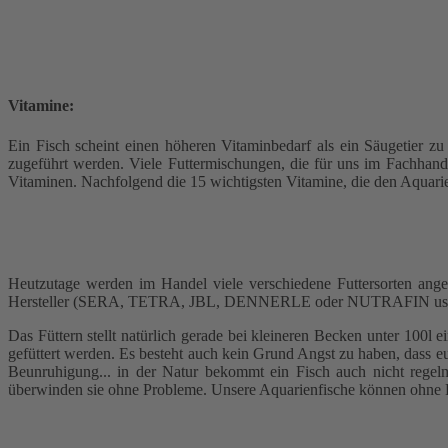
Vitamine:
Ein Fisch scheint einen höheren Vitaminbedarf als ein Säugetier zu
zugeführt werden. Viele Futtermischungen, die für uns im Fachhand
Vitaminen. Nachfolgend die 15 wichtigsten Vitamine, die den Aquarie
Heutzutage werden im Handel viele verschiedene Futtersorten ange
Hersteller (SERA, TETRA, JBL, DENNERLE oder NUTRAFIN usw.) von 
Das Füttern stellt natürlich gerade bei kleineren Becken unter 100l
gefüttert werden. Es besteht auch kein Grund Angst zu haben, dass eu
Beunruhigung... in der Natur bekommt ein Fisch auch nicht regelm
überwinden sie ohne Probleme. Unsere Aquarienfische können ohne Pr