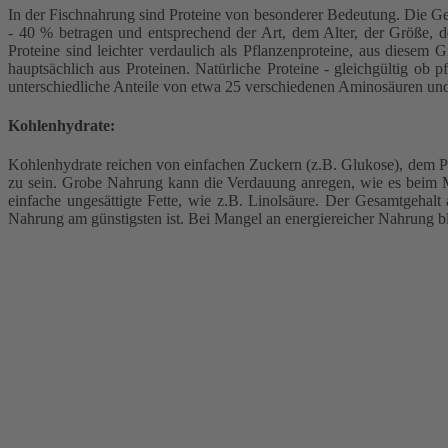
In der Fischnahrung sind Proteine von besonderer Bedeutung. Die Ges
- 40 % betragen und entsprechend der Art, dem Alter, der Größe, d
Proteine sind leichter verdaulich als Pflanzenproteine, aus diesem 
hauptsächlich aus Proteinen. Natürliche Proteine - gleichgültig ob p
unterschiedliche Anteile von etwa 25 verschiedenen Aminosäuren und 
Kohlenhydrate:
Kohlenhydrate reichen von einfachen Zuckern (z.B. Glukose), dem Ph
zu sein. Grobe Nahrung kann die Verdauung anregen, wie es beim Men
einfache ungesättigte Fette, wie z.B. Linolsäure. Der Gesamtgehal
Nahrung am günstigsten ist. Bei Mangel an energiereicher Nahrung b