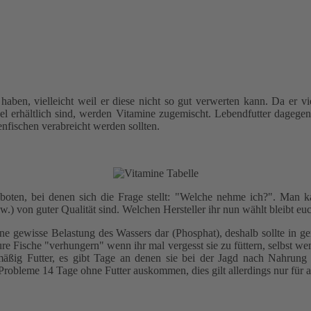
 haben, vielleicht weil er diese nicht so gut verwerten kann. Da er v
el erhältlich sind, werden Vitamine zugemischt. Lebendfutter dagegen
nfischen verabreicht werden sollten.
boten, bei denen sich die Frage stellt: "Welche nehme ich?". Man 
guter Qualität sind. Welchen Hersteller ihr nun wählt bleibt euch
 eine gewisse Belastung des Wassers dar (Phosphat), deshalb sollte in
re Fische "verhungern" wenn ihr mal vergesst sie zu füttern, selbst we
äßig Futter, es gibt Tage an denen sie bei der Jagd nach Nahrung 
obleme 14 Tage ohne Futter auskommen, dies gilt allerdings nur für a