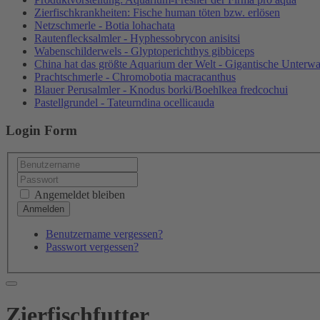
Zierfischkrankheiten: Fische human töten bzw. erlösen
Netzschmerle - Botia lohachata
Rautenflecksalmler - Hyphessobrycon anisitsi
Wabenschilderwels - Glyptoperichthys gibbiceps
China hat das größte Aquarium der Welt - Gigantische Unterwa
Prachtschmerle - Chromobotia macracanthus
Blauer Perusalmler - Knodus borki/Boehlkea fredcochui
Pastellgrundel - Tateurndina ocellicauda
Login Form
Angemeldet bleiben
Benutzername vergessen?
Passwort vergessen?
Zierfischfutter