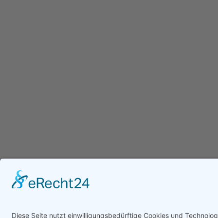
Heute
398
Gestern
358
Woche
1626
Monat
2426