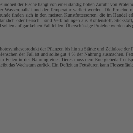
undheit der Fische hängt von einer ständig hohen Zufuhr von Proteinen
er Wasserqualität und der Temperatur variiert werden. Die Proteine 
Grunde finden sich in den meisten Kunstfuttersorten, die im Handel erh
flanzlich oder tierisch - sind Verbindungen aus Kohlenstoff, Stickstof
sollten auf gar keinen Fall fehlen. Überschüssige Proteine werden als
otosyntheseprodukt der Pflanzen bis hin zu Stärke und Zellulose der P
schen der Fall ist und sollte gut 4 % der Nahrung ausmachen. Fette:
t an Fetten in der Nahrung eines Tieres muss dem Energiebedarf ents
leibt das Wachstum zurück. Ein Defizit an Fettsäuren kann Flossenfäu