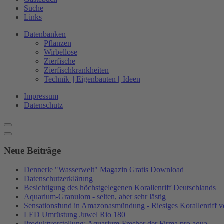
Suche
Links
Datenbanken
Pflanzen
Wirbellose
Zierfische
Zierfischkrankheiten
Technik || Eigenbauten || Ideen
Impressum
Datenschutz
Neue Beiträge
Dennerle "Wasserwelt" Magazin Gratis Download
Datenschutzerklärung
Besichtigung des höchstgelegenen Korallenriff Deutschlands
Aquarium-Granulom - selten, aber sehr lästig
Sensationsfund in Amazonasmündung - Riesiges Korallenriff ve
LED Umrüstung Juwel Rio 180
Produktvorstellung: Aquarium-Fresher der Firma pro aqua