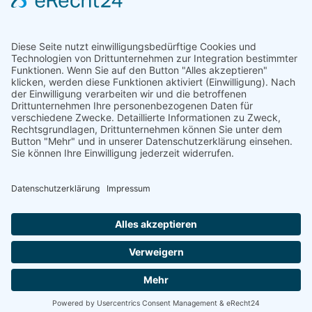
Heute
45
Gestern
358
Woche
1273
Monat
2073
Insgesamt
970251
Copyright © 2026 Saratogas Aquaworld - Aquarium - Zierfische - Pflanzen -
Garnelen. Alle Rechte vorbehalten.
Impressum
|
Datenschutz