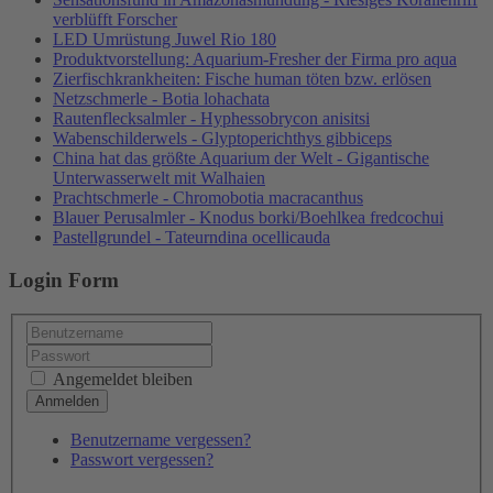
verblüfft Forscher
LED Umrüstung Juwel Rio 180
Produktvorstellung: Aquarium-Fresher der Firma pro aqua
Zierfischkrankheiten: Fische human töten bzw. erlösen
Netzschmerle - Botia lohachata
Rautenflecksalmler - Hyphessobrycon anisitsi
Wabenschilderwels - Glyptoperichthys gibbiceps
China hat das größte Aquarium der Welt - Gigantische
Unterwasserwelt mit Walhaien
Prachtschmerle - Chromobotia macracanthus
Blauer Perusalmler - Knodus borki/Boehlkea fredcochui
Pastellgrundel - Tateurndina ocellicauda
Login Form
Angemeldet bleiben
Benutzername vergessen?
Passwort vergessen?