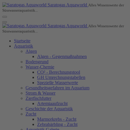
Saratogas Aquaworld
Alles Wissenswerte der
Süsswasseraquaristik...
Saratogas Aquaworld
Alles Wissenswerte der
Süsswasseraquaristik...
Startseite
Aquaristik
Algen
Algen - Gegenmaßnahmen
Bodengrund
Wasser-Chemie
CO² - Berechnungstool
GH Umrechnungstabellen
Spezielle Wasserwerte
Gesundheitsgefahren im Aquarium
Strom & Wasser
Zierfischfutter
Artemiaaufzucht
Geschichte der Aquaristik
Zucht
Marmorkrebs - Zucht
Zebrabärbling - Zucht
Aquaristik Galerie