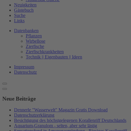
Neuigkeiten
Gästebuch
Suche
Links
Datenbanken
Pflanzen
Wirbellose
Zierfische
Zierfischkrankheiten
Technik || Eigenbauten || Ideen
Impressum
Datenschutz
Neue Beiträge
Dennerle "Wasserwelt" Magazin Gratis Download
Datenschutzerklärung
Besichtigung des höchstgelegenen Korallenriff Deutschlands
Aquarium-Granulom - selten, aber sehr lästig
Sensationsfund in Amazonasmündung - Riesiges Korallenriff