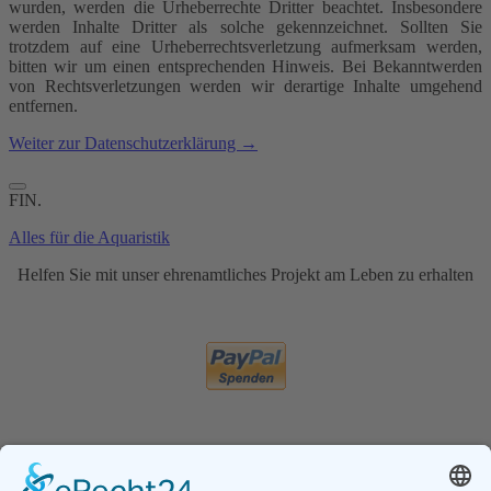
wurden, werden die Urheberrechte Dritter beachtet. Insbesondere
werden Inhalte Dritter als solche gekennzeichnet. Sollten Sie
trotzdem auf eine Urheberrechtsverletzung aufmerksam werden,
bitten wir um einen entsprechenden Hinweis. Bei Bekanntwerden
von Rechtsverletzungen werden wir derartige Inhalte umgehend
entfernen.
Weiter zur Datenschutzerklärung →
FIN.
Alles für die Aquaristik
Helfen Sie mit unser ehrenamtliches Projekt am Leben zu erhalten