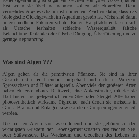
Fadenalgenbildung ist sogar ein Zeichen von guter Wasserqualität.
Erst wenn sie überhand nehmen, sollten wir eingreifen. Denn
vermehrtes Algenwachstum ist immer ein Zeichen dafür, dass das
biologische Gleichgewicht im Aquarium gestört ist. Meist sind daran
unterschiedliche Faktoren schuld. Einige Hauptfaktoren lassen sich
als Ursache festhalten: schlechte Wasserqualität, falsche
Beleuchtung, fehlende oder falsche Düngung, Überfütterung und zu
geringe Bepflanzung.
Was sind Algen ???
Algen gelten als die primitivsten Pflanzen. Sie sind in ihrer
Gesamtstruktur recht einfach aufgebaut und nicht in Wurzeln,
Sprossachsen und Blätter aufgeteilt. Aber viele der größeren Arten
haben ein erkennbares Blattwerk, eine Ankerstruktur, mit der sie
Halt finden und gelegentlich einen Stiel oder Stengel. Alle haben
photosynthetisch wirksame Pigmente, nach denen sie meistens in
Grün-, Braun- und Rotalgen sowie andere Gruppierungen eingeteilt
werden.
Die meisten Algen sind wasserlebend und sie gehören zu den
wichtigsten Gliedern der Lebensgemeinschaften des flachen See-
oder Süßwassers. Das Wachstum und Gedeihen des Lebens im