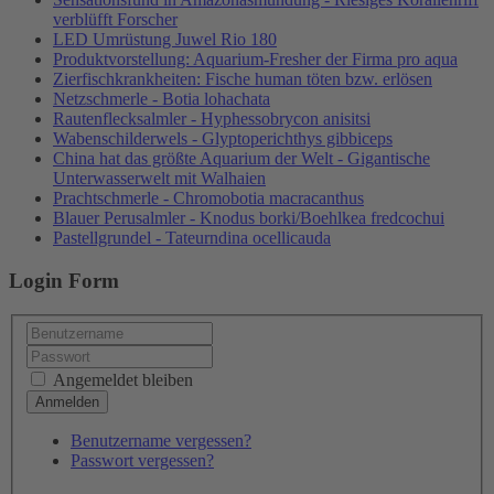
verblüfft Forscher
LED Umrüstung Juwel Rio 180
Produktvorstellung: Aquarium-Fresher der Firma pro aqua
Zierfischkrankheiten: Fische human töten bzw. erlösen
Netzschmerle - Botia lohachata
Rautenflecksalmler - Hyphessobrycon anisitsi
Wabenschilderwels - Glyptoperichthys gibbiceps
China hat das größte Aquarium der Welt - Gigantische
Unterwasserwelt mit Walhaien
Prachtschmerle - Chromobotia macracanthus
Blauer Perusalmler - Knodus borki/Boehlkea fredcochui
Pastellgrundel - Tateurndina ocellicauda
Login Form
Angemeldet bleiben
Benutzername vergessen?
Passwort vergessen?