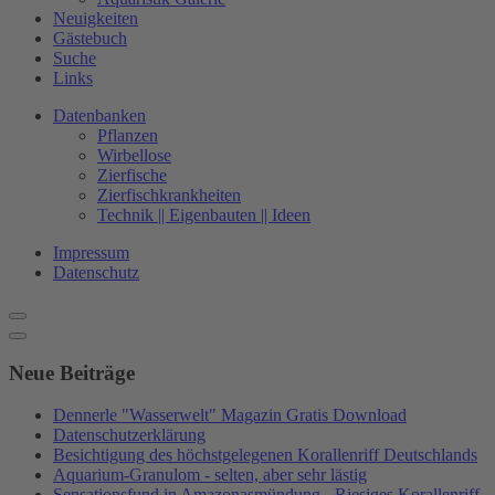
Neuigkeiten
Gästebuch
Suche
Links
Datenbanken
Pflanzen
Wirbellose
Zierfische
Zierfischkrankheiten
Technik || Eigenbauten || Ideen
Impressum
Datenschutz
Neue Beiträge
Dennerle "Wasserwelt" Magazin Gratis Download
Datenschutzerklärung
Besichtigung des höchstgelegenen Korallenriff Deutschlands
Aquarium-Granulom - selten, aber sehr lästig
Sensationsfund in Amazonasmündung - Riesiges Korallenriff