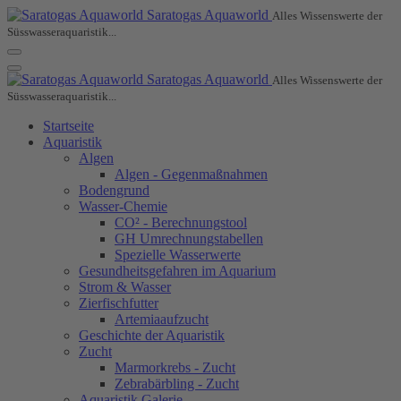
Saratogas Aquaworld
Alles Wissenswerte der
Süsswasseraquaristik...
Saratogas Aquaworld
Alles Wissenswerte der
Süsswasseraquaristik...
Startseite
Aquaristik
Algen
Algen - Gegenmaßnahmen
Bodengrund
Wasser-Chemie
CO² - Berechnungstool
GH Umrechnungstabellen
Spezielle Wasserwerte
Gesundheitsgefahren im Aquarium
Strom & Wasser
Zierfischfutter
Artemiaaufzucht
Geschichte der Aquaristik
Zucht
Marmorkrebs - Zucht
Zebrabärbling - Zucht
Aquaristik Galerie