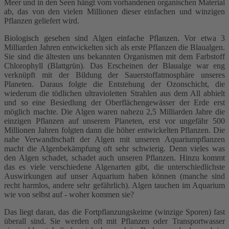
Meer und in den Seen hängt vom vorhandenen organischen Material
ab, das von den vielen Millionen dieser einfachen und winzigen
Pflanzen geliefert wird.
Biologisch gesehen sind Algen einfache Pflanzen. Vor etwa 3
Milliarden Jahren entwickelten sich als erste Pflanzen die Blaualgen.
Sie sind die ältesten uns bekannten Organismen mit dem Farbstoff
Chlorophyll (Blattgrün). Das Erscheinen der Blaualge war eng
verknüpft mit der Bildung der Sauerstoffatmosphäre unseres
Planeten. Daraus folgte die Entstehung der Ozonschicht, die
wiederum die tödlichen ultravioletten Strahlen aus dem All abhielt
und so eine Besiedlung der Oberflächengewässer der Erde erst
möglich machte. Die Algen waren nahezu 2,5 Milliarden Jahre die
einzigen Pflanzen auf unserem Planeten, erst vor ungefähr 500
Millionen Jahren folgten dann die höher entwickelten Pflanzen. Die
nahe Verwandtschaft der Algen mit unseren Aquariumpflanzen
macht die Algenbekämpfung oft sehr schwierig. Denn vieles was
den Algen schadet, schadet auch unseren Pflanzen. Hinzu kommt
das es viele verschiedene Algenarten gibt, die unterschiedlichste
Auswirkungen auf unser Aquarium haben können (manche sind
recht harmlos, andere sehr gefährlich). Algen tauchen im Aquarium
wie von selbst auf - woher kommen sie?
Das liegt daran, das die Fortpflanzungskeime (winzige Sporen) fast
überall sind. Sie werden oft mit Pflanzen oder Transportwasser