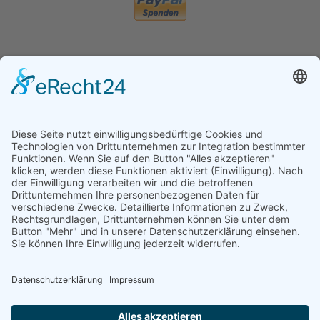
Heute
306
Gestern
312
Woche
1176
Monat
1976
Insgesamt
970154