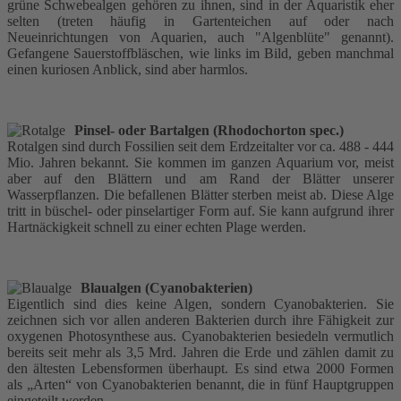
grüne Schwebealgen gehören zu ihnen, sind in der Aquaristik eher
selten (treten häufig in Gartenteichen auf oder nach
Neueinrichtungen von Aquarien, auch "Algenblüte" genannt).
Gefangene Sauerstoffbläschen, wie links im Bild, geben manchmal
einen kuriosen Anblick, sind aber harmlos.
Pinsel- oder Bartalgen (Rhodochorton spec.)
Rotalgen sind durch Fossilien seit dem Erdzeitalter vor ca. 488 - 444
Mio. Jahren bekannt. Sie kommen im ganzen Aquarium vor, meist
aber auf den Blättern und am Rand der Blätter unserer
Wasserpflanzen. Die befallenen Blätter sterben meist ab. Diese Alge
tritt in büschel- oder pinselartiger Form auf. Sie kann aufgrund ihrer
Hartnäckigkeit schnell zu einer echten Plage werden.
Blaualgen (Cyanobakterien)
Eigentlich sind dies keine Algen, sondern Cyanobakterien. Sie
zeichnen sich vor allen anderen Bakterien durch ihre Fähigkeit zur
oxygenen Photosynthese aus. Cyanobakterien besiedeln vermutlich
bereits seit mehr als 3,5 Mrd. Jahren die Erde und zählen damit zu
den ältesten Lebensformen überhaupt. Es sind etwa 2000 Formen
als „Arten“ von Cyanobakterien benannt, die in fünf Hauptgruppen
eingeteilt werden.