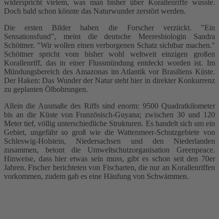
widerspricht vielem, was man bisher über Korallenriffe wusste.
Doch bald schon könnte das Naturwunder zerstört werden.
Die ersten Bilder haben die Forscher verzückt. "Ein
Sensationsfund", meint die deutsche Meeresbiologin Sandra
Schöttner. "Wir wollen einen verborgenen Schatz sichtbar machen."
Schöttner spricht vom bisher wohl weltweit einzigen großen
Korallenriff, das in einer Flussmündung entdeckt worden ist. Im
Mündungsbereich des Amazonas im Atlantik vor Brasiliens Küste.
Der Haken: Das Wunder der Natur steht hier in direkter Konkurrenz
zu geplanten Ölbohrungen.
Allein die Ausmaße des Riffs sind enorm: 9500 Quadratkilometer
bis an die Küste von Französisch-Guyana; zwischen 30 und 120
Meter tief, völlig unterschiedliche Strukturen. Es handelt sich um ein
Gebiet, ungefähr so groß wie die Wattenmeer-Schutzgebiete von
Schleswig-Holstein, Niedersachsen und den Niederlanden
zusammen, betont die Umweltschutzorganisation Greenpeace.
Hinweise, dass hier etwas sein muss, gibt es schon seit den 70er
Jahren. Fischer berichteten von Fischarten, die nur an Korallenriffen
vorkommen, zudem gab es eine Häufung von Schwämmen.