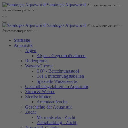
Saratogas Aquaworld
Alles wissenswerte der
Süsswasseraquaristik...
Saratogas Aquaworld
Alles wissenswerte der
Süsswasseraquaristik...
Startseite
Aquaristik
Algen
Algen - Gegenmaßnahmen
Bodengrund
Wasser-Chemie
CO² - Berechnungstool
GH Umrechnungstabellen
Spezielle Wasserwerte
Gesundheitsgefahren im Aquarium
Strom & Wasser
Zierfischfutter
Artemiaaufzucht
Geschichte der Aquaristik
Zucht
Marmorkrebs - Zucht
Zebrabärbling - Zucht
Aquaristik Galerie