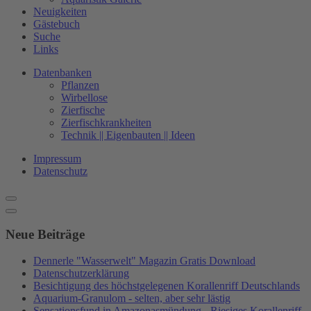
Neuigkeiten
Gästebuch
Suche
Links
Datenbanken
Pflanzen
Wirbellose
Zierfische
Zierfischkrankheiten
Technik || Eigenbauten || Ideen
Impressum
Datenschutz
Neue Beiträge
Dennerle "Wasserwelt" Magazin Gratis Download
Datenschutzerklärung
Besichtigung des höchstgelegenen Korallenriff Deutschlands
Aquarium-Granulom - selten, aber sehr lästig
Sensationsfund in Amazonasmündung - Riesiges Korallenriff