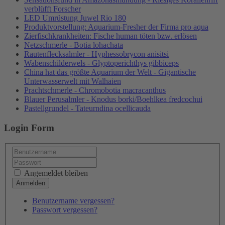
verblüfft Forscher
LED Umrüstung Juwel Rio 180
Produktvorstellung: Aquarium-Fresher der Firma pro aqua
Zierfischkrankheiten: Fische human töten bzw. erlösen
Netzschmerle - Botia lohachata
Rautenflecksalmler - Hyphessobrycon anisitsi
Wabenschilderwels - Glyptoperichthys gibbiceps
China hat das größte Aquarium der Welt - Gigantische
Unterwasserwelt mit Walhaien
Prachtschmerle - Chromobotia macracanthus
Blauer Perusalmler - Knodus borki/Boehlkea fredcochui
Pastellgrundel - Tateurndina ocellicauda
Login Form
Angemeldet bleiben
Benutzername vergessen?
Passwort vergessen?