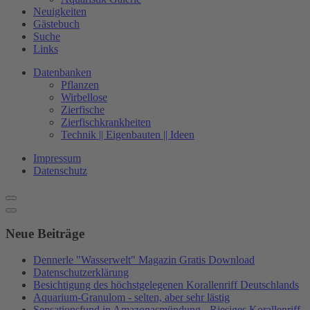
Neuigkeiten
Gästebuch
Suche
Links
Datenbanken
Pflanzen
Wirbellose
Zierfische
Zierfischkrankheiten
Technik || Eigenbauten || Ideen
Impressum
Datenschutz
Neue Beiträge
Dennerle "Wasserwelt" Magazin Gratis Download
Datenschutzerklärung
Besichtigung des höchstgelegenen Korallenriff Deutschlands
Aquarium-Granulom - selten, aber sehr lästig
Sensationsfund in Amazonasmündung - Riesiges Korallenriff