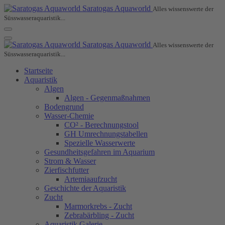
Saratogas Aquaworld
Alles wissenswerte der
Süsswasseraquaristik...
Saratogas Aquaworld
Alles wissenswerte der
Süsswasseraquaristik...
Startseite
Aquaristik
Algen
Algen - Gegenmaßnahmen
Bodengrund
Wasser-Chemie
CO² - Berechnungstool
GH Umrechnungstabellen
Spezielle Wasserwerte
Gesundheitsgefahren im Aquarium
Strom & Wasser
Zierfischfutter
Artemiaaufzucht
Geschichte der Aquaristik
Zucht
Marmorkrebs - Zucht
Zebrabärbling - Zucht
Aquaristik Galerie