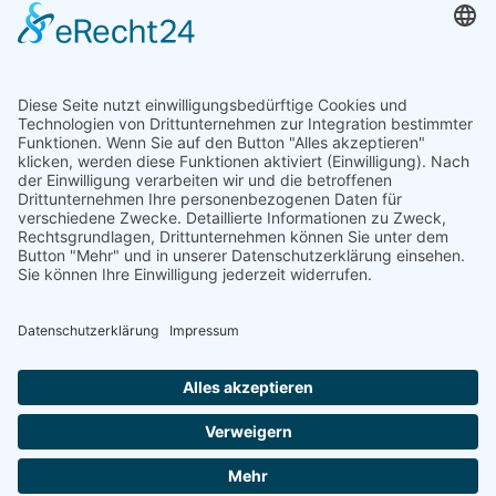
Heute
333
Gestern
415
Woche
2431
Monat
3231
Insgesamt
971409
Copyright © 2026 Saratogas Aquaworld - Aquarium - Zierfische - Pflanzen -
Garnelen. Alle Rechte vorbehalten.
Impressum
|
Datenschutz