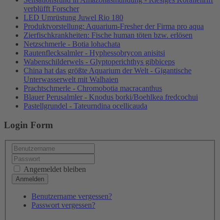
verblüfft Forscher
LED Umrüstung Juwel Rio 180
Produktvorstellung: Aquarium-Fresher der Firma pro aqua
Zierfischkrankheiten: Fische human töten bzw. erlösen
Netzschmerle - Botia lohachata
Rautenflecksalmler - Hyphessobrycon anisitsi
Wabenschilderwels - Glyptoperichthys gibbiceps
China hat das größte Aquarium der Welt - Gigantische
Unterwasserwelt mit Walhaien
Prachtschmerle - Chromobotia macracanthus
Blauer Perusalmler - Knodus borki/Boehlkea fredcochui
Pastellgrundel - Tateurndina ocellicauda
Login Form
Angemeldet bleiben
Benutzername vergessen?
Passwort vergessen?