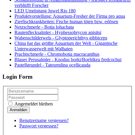
verblüfft Forscher
LED Umrüstung Juwel Rio 180
Produktvorstellung: Aquarium-Fresher der Firma pro aqua
Zierfischkrankheiten: Fische human töten bzw. erlösen
Netzschmerle - Botia lohachata
Rautenflecksalmler - Hyphessobrycon anisitsi
Wabenschilderwels - Glyptoperichthys gibbiceps
China hat das größte Aquarium der Welt - Gigantische
Unterwasserwelt mit Walhaien
Prachtschmerle - Chromobotia macracanthus
Blauer Perusalmler - Knodus borki/Boehlkea fredcochui
Pastellgrundel - Tateurndina ocellicauda
Login Form
Angemeldet bleiben
Benutzername vergessen?
Passwort vergessen?