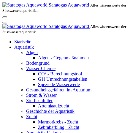
Saratogas Aquaworld
Alles wissenswerte der
Süsswasseraquaristik...
Saratogas Aquaworld
Alles wissenswerte der
Süsswasseraquaristik...
Startseite
Aquaristik
Algen
Algen - Gegenmaßnahmen
Bodengrund
Wasser-Chemie
CO² - Berechnungstool
GH Umrechnungstabellen
Spezielle Wasserwerte
Gesundheitsgefahren im Aquarium
Strom & Wasser
Zierfischfutter
Artemiaaufzucht
Geschichte der Aquaristik
Zucht
Marmorkrebs - Zucht
Zebrabärbling - Zucht
Aquaristik Galerie