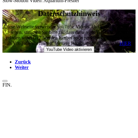
Slow-Motion Video: Aquarium-Fresher
Datenschutzhinweis
Diese Webseite verwendet YouTube Videos. Um hier das Video zu
sehen, stimmen Sie bitte zu, dass diese vom YouTube-Server
geladen wird. Ggf. werden hierbei auch personenbezogene Daten
an YouTube übermittelt. Weitere Informationen finden sie
HIER
Zurück
Weiter
FIN.